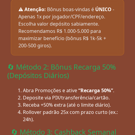
⚠️ Atenção:
Bônus boas-vindas é
ÚNICO
-
Apenas 1x por jogador/CPF/endereço.
Escolha valor depósito sabiamente.
Recomendamos R$ 1.000-5.000 para
maximizar benefício (bônus R$ 1k-5k +
200-500 giros).
🔄 Método 2: Bônus Recarga 50%
(Depósitos Diários)
Abra Promoções e ative
“Recarga 50%”
.
Deposite via PIX/transferência/cartão.
Receba +50% extra (até o limite diário).
Rollover padrão 25x com prazo curto (ex.:
24h).
🔄 Método 3: Cashback Semanal