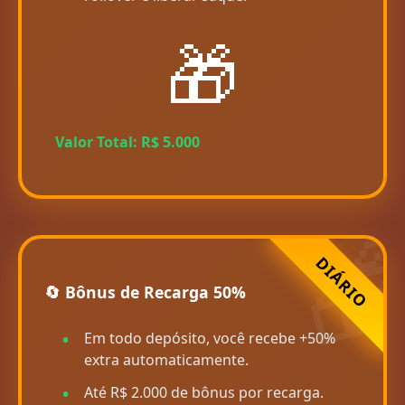
🎁
Valor Total: R$ 5.000
DIÁRIO
🔄 Bônus de Recarga 50%
Em todo depósito, você recebe +50%
extra automaticamente.
Até R$ 2.000 de bônus por recarga.