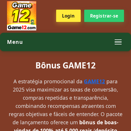
Login
Registrar-se
Menu
Bônus GAME12
A estratégia promocional da
GAME12
para
2025 visa maximizar as taxas de conversão,
compras repetidas e transparência,
combinando recompensas atraentes com
regras objetivas e fáceis de entender. O pacote
de lançamento oferece um
bônus de boas-
vindas de 100% até 5.000 reais
(
depósito