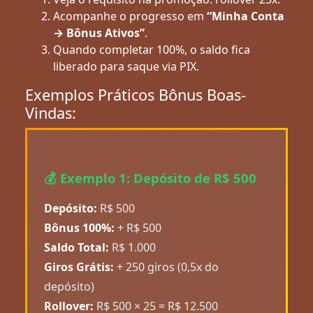
Acompanhe o progresso em
“Minha Conta
→ Bônus Ativos”
.
Quando completar 100%, o saldo fica
liberado para saque via PIX.
Exemplos Práticos Bônus Boas-
Vindas:
💰 Exemplo 1: Depósito de R$ 500
Depósito:
R$ 500
Bônus 100%:
+ R$ 500
Saldo Total:
R$ 1.000
Giros Grátis:
+ 250 giros (0,5x do
depósito)
Rollover:
R$ 500 × 25 = R$ 12.500