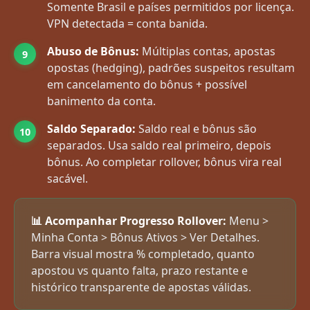
Somente Brasil e países permitidos por licença.
VPN detectada = conta banida.
Abuso de Bônus:
Múltiplas contas, apostas
opostas (hedging), padrões suspeitos resultam
em cancelamento do bônus + possível
banimento da conta.
Saldo Separado:
Saldo real e bônus são
separados. Usa saldo real primeiro, depois
bônus. Ao completar rollover, bônus vira real
sacável.
📊 Acompanhar Progresso Rollover:
Menu >
Minha Conta > Bônus Ativos > Ver Detalhes.
Barra visual mostra % completado, quanto
apostou vs quanto falta, prazo restante e
histórico transparente de apostas válidas.