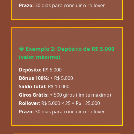
Prazo:
30 dias para concluir o rollover
💎 Exemplo 2: Depósito de R$ 5.000
(valor máximo)
Depósito:
R$ 5.000
Bônus 100%:
+ R$ 5.000
Saldo Total:
R$ 10.000
Giros Grátis:
+ 500 giros (limite máximo)
Rollover:
R$ 5.000 × 25 = R$ 125.000
Prazo:
30 dias para concluir o rollover