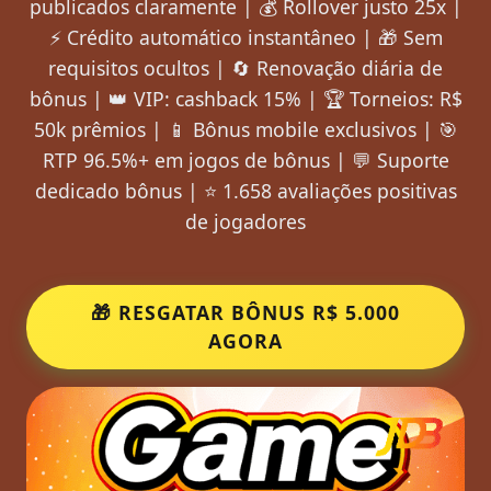
publicados claramente | 💰 Rollover justo 25x |
⚡ Crédito automático instantâneo | 🎁 Sem
requisitos ocultos | 🔄 Renovação diária de
bônus | 👑 VIP: cashback 15% | 🏆 Torneios: R$
50k prêmios | 📱 Bônus mobile exclusivos | 🎯
RTP 96.5%+ em jogos de bônus | 💬 Suporte
dedicado bônus | ⭐ 1.658 avaliações positivas
de jogadores
🎁 RESGATAR BÔNUS R$ 5.000
AGORA